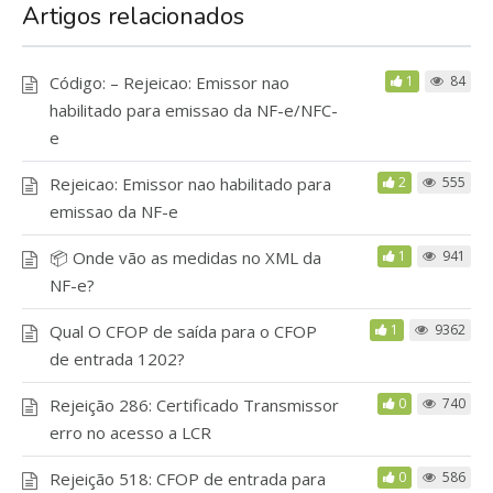
Artigos relacionados
Código: – Rejeicao: Emissor nao
1
84
habilitado para emissao da NF-e/NFC-
e
Rejeicao: Emissor nao habilitado para
2
555
emissao da NF-e
📦 Onde vão as medidas no XML da
1
941
NF-e?
Qual O CFOP de saída para o CFOP
1
9362
de entrada 1202?
Rejeição 286: Certificado Transmissor
0
740
erro no acesso a LCR
Rejeição 518: CFOP de entrada para
0
586