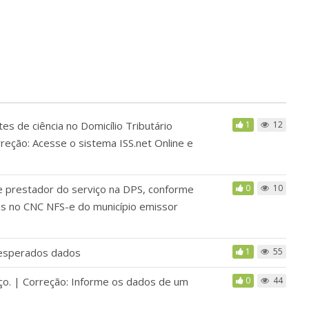
s de ciência no Domicílio Tributário
1
12
reção: Acesse o sistema ISS.net Online e
e prestador do serviço na DPS, conforme
0
10
s no CNC NFS-e do município emissor
 esperados dados
1
55
iço. | Correção: Informe os dados de um
0
44