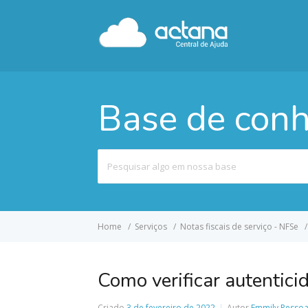
Base de con
Pesquisar
por
Home
Serviços
Notas fiscais de serviço - NFSe
Como verificar autenticid
Criado
3 de fevereiro de 2022
Autor
Emmily Pesso