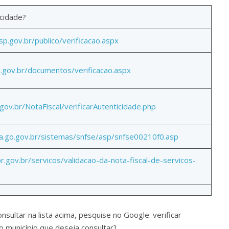
icidade?
.sp.gov.br/publico/verificacao.aspx
io.gov.br/documentos/verificacao.aspx
gov.br/NotaFiscal/verificarAutenticidade.php
a.go.gov.br/sistemas/snfse/asp/snfse00210f0.asp
pr.gov.br/servicos/validacao-da-nota-fiscal-de-servicos-
sultar na lista acima, pesquise no Google: verificar
o município que deseja consultar]