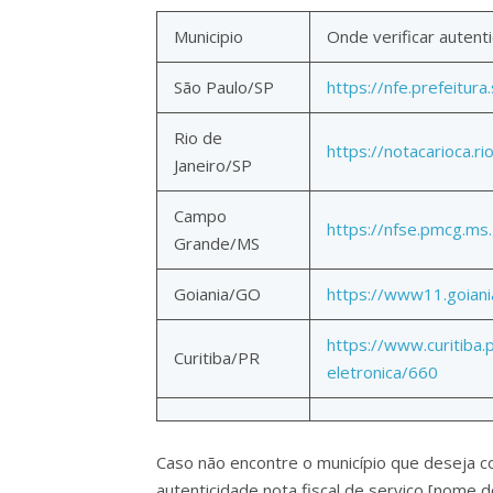
Municipio
Onde verificar autent
São Paulo/SP
https://nfe.prefeitura
Rio de
https://notacarioca.r
Janeiro/SP
Campo
https://nfse.pmcg.ms.
Grande/MS
Goiania/GO
https://www11.goiani
https://www.curitiba.
Curitiba/PR
eletronica/660
Caso não encontre o município que deseja con
autenticidade nota fiscal de serviço [nome d