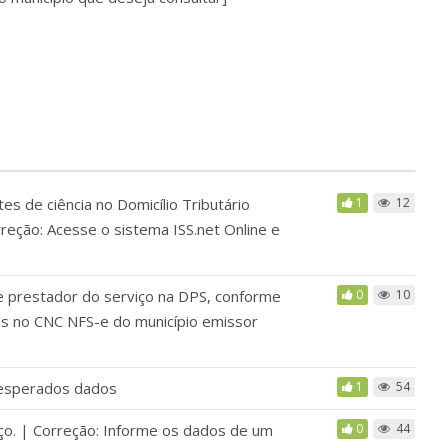
s de ciência no Domicílio Tributário
1
12
reção: Acesse o sistema ISS.net Online e
e prestador do serviço na DPS, conforme
0
10
s no CNC NFS-e do município emissor
 esperados dados
1
54
iço. | Correção: Informe os dados de um
0
44