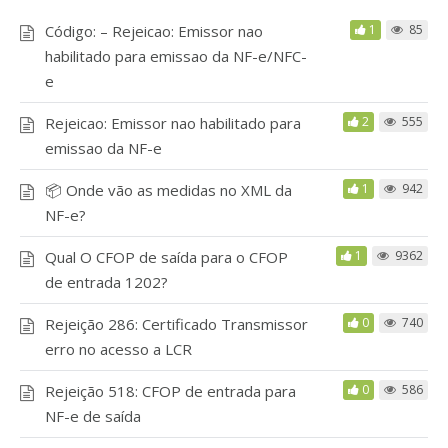
Código: – Rejeicao: Emissor nao
1
85
habilitado para emissao da NF-e/NFC-
e
Rejeicao: Emissor nao habilitado para
2
555
emissao da NF-e
📦 Onde vão as medidas no XML da
1
942
NF-e?
Qual O CFOP de saída para o CFOP
1
9362
de entrada 1202?
Rejeição 286: Certificado Transmissor
0
740
erro no acesso a LCR
Rejeição 518: CFOP de entrada para
0
586
NF-e de saída