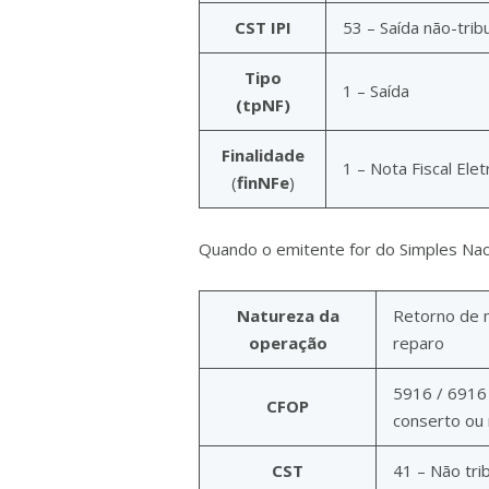
CST IPI
53 – Saída não-trib
Tipo
1 – Saída
(tpNF)
Finalidade
1 – Nota Fiscal Ele
(
finNFe
)
Quando o emitente for do Simples Nac
Natureza da
Retorno de 
operação
reparo
5916 / 6916
CFOP
conserto ou
CST
41 – Não tri