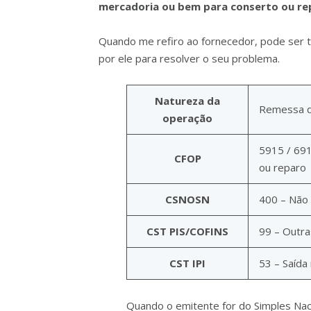
mercadoria ou bem para conserto ou re
Quando me refiro ao fornecedor, pode ser t
por ele para resolver o seu problema.
Natureza da
Remessa d
operação
5915 / 69
CFOP
ou reparo
CSNOSN
400 – Não 
CST PIS/COFINS
99 – Outr
CST IPI
53 – Saída
Quando o emitente for do Simples Nac