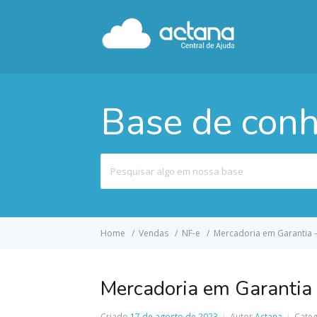
Base de con
Pesquisar
por
Home
Vendas
NF-e
Mercadoria em Garantia 
Mercadoria em Garantia
Criado
17 de agosto de 2023
Autor
Actana
Categ