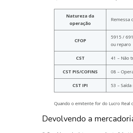
Natureza da
Remessa d
operação
5915 / 69
CFOP
ou reparo
CST
41 – Não t
CST PIS/COFINS
08 – Opera
CST IPI
53 – Saída
Quando o emitente for do Lucro Real
Devolvendo a mercadoria