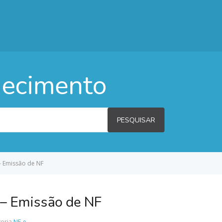
hecimento
PESQUISAR
– Emissão de NF
 – Emissão de NF
oria
NF-e