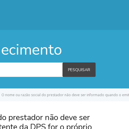
hecimento
PESQUISAR
O nome ou razão social do prestador não deve ser informado quando o emite
do prestador não deve ser
ente da DPS for o próprio