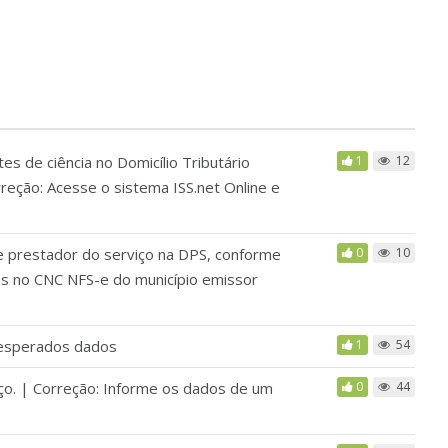
s de ciência no Domicílio Tributário
1
12
reção: Acesse o sistema ISS.net Online e
e prestador do serviço na DPS, conforme
0
10
s no CNC NFS-e do município emissor
 esperados dados
1
54
iço. | Correção: Informe os dados de um
0
44