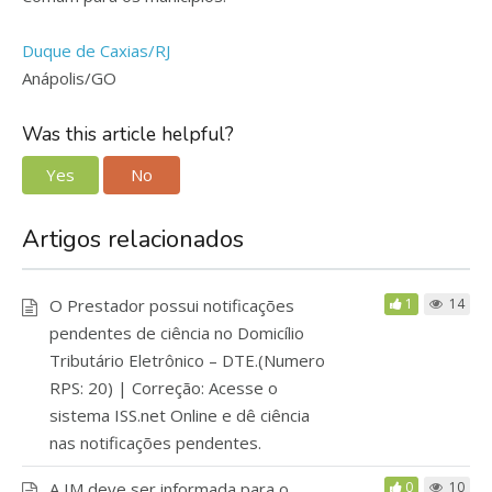
Duque de Caxias/RJ
Anápolis/GO
Was this article helpful?
Yes
No
Artigos relacionados
O Prestador possui notificações
1
14
pendentes de ciência no Domicílio
Tributário Eletrônico – DTE.(Numero
RPS: 20) | Correção: Acesse o
sistema ISS.net Online e dê ciência
nas notificações pendentes.
A IM deve ser informada para o
0
10