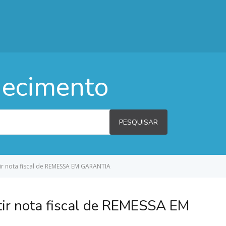
hecimento
PESQUISAR
r nota fiscal de REMESSA EM GARANTIA
tir nota fiscal de REMESSA EM