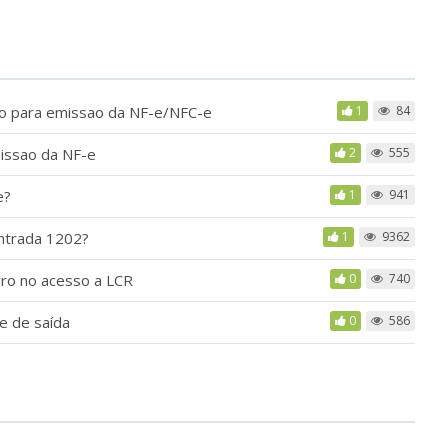
ado para emissao da NF-e/NFC-e
1
84
missao da NF-e
2
555
e?
1
941
ntrada 1202?
1
9362
rro no acesso a LCR
0
740
e de saída
0
586