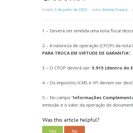
Criado
5 de junho de 2023
Autor
Emmily Pessoa
1 – Deverá ser emitida uma nota fiscal desc
2 – A natureza de operação (CFOP) da nota f
PARA TROCA EM VIRTUDE DE GARANTIA
”;
3 – O CFOP deverá ser:
5.915 (dentro do 
4 – Os impostos ICMS e IPI devem ser dest
5 – No campo “
Informações Complement
emissão e o valor da operação do documento
Was this article helpful?
Yes
No