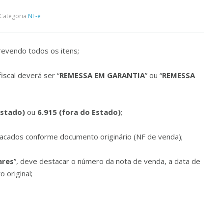
Categoria
NF-e
revendo todos os itens;
iscal deverá ser “
REMESSA EM GARANTIA
” ou “
REMESSA
Estado)
ou
6.915 (fora do Estado)
;
acados conforme documento originário (NF de venda);
ares
”, deve destacar o número da nota de venda, a data de
 original;