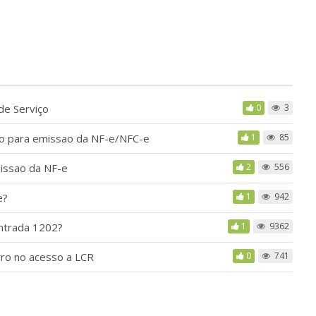
de Serviço
0
3
ado para emissao da NF-e/NFC-e
1
85
missao da NF-e
2
556
e?
1
942
ntrada 1202?
1
9362
rro no acesso a LCR
0
741