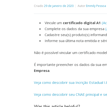
Criado
29 de janeiro de 2020
Autor
Emmily Pessoa
Vincule um
certificado digital A1
(Ac
Complete os dados da sua empresa
(
Cadastre seu(s) produto(s) informand
Informe sua última nota emitida e sér
Não é possível vincular um certificado mod
É importante preencher os dados da sua e
Empresa
.
Veja como descobrir sua Incrição Estadual I.
Veja como descobrir seu CNAE principal e s
Was this article helpful?