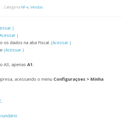
Categoria
NF-e
,
Vendas
essar )
Acessar )
o os dados na aba Fiscal.
(Acessar )
ie
(Acessar )
elo A3, apenas
A1
.
mpresa, acessando o menu
Configuraçoes > Minha
E
.
ecundário