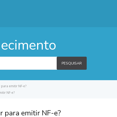
hecimento
PESQUISAR
 para emitir NF-e?
itir NF-e?
r para emitir NF-e?