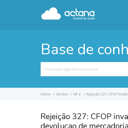
Base de con
Pesquisar
por
Home
Vendas
NF-e
Rejeição 327: CFOP inval
Rejeição 327: CFOP inva
devolucao de mercadori