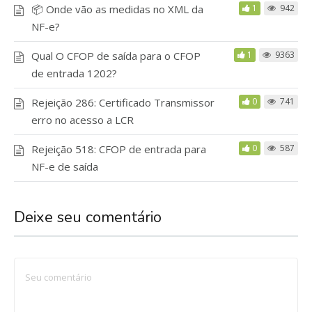
📦 Onde vão as medidas no XML da
1
942
NF-e?
Qual O CFOP de saída para o CFOP
1
9363
de entrada 1202?
Rejeição 286: Certificado Transmissor
0
741
erro no acesso a LCR
Rejeição 518: CFOP de entrada para
0
587
NF-e de saída
Deixe seu comentário