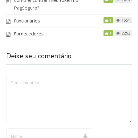
Como encontrar meu token no
PagSeguro?
Funcionários
1
1551
Fornecedores
1
2292
Deixe seu comentário