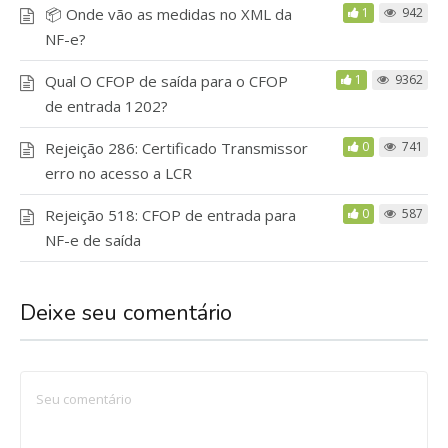
📦 Onde vão as medidas no XML da
1
942
NF-e?
Qual O CFOP de saída para o CFOP
1
9362
de entrada 1202?
Rejeição 286: Certificado Transmissor
0
741
erro no acesso a LCR
Rejeição 518: CFOP de entrada para
0
587
NF-e de saída
Deixe seu comentário