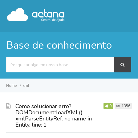
Base de conhecimento
Pesquisar
por
Home
xml
Como solucionar erro?
0
1356
DOMDocument::loadXML():
xmlParseEntityRef: no name in
Entity, line: 1