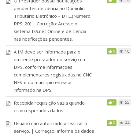
O Prestador possui notificações
1
14
pendentes de ciência no Domicílio
Tributário Eletrônico – DTE.(Numero
RPS: 20) | Correção: Acesse o
sistema ISS.net Online e dê ciência
nas notificações pendentes.
A IM deve ser informada para o
0
10
emitente prestador do serviço na
DPS, conforme informações
complementares registradas no CNC
NFS-e do município emissor
informado na DPS.
Recebida requisição vazia quando
1
55
eram esperados dados
Usuário não autorizado a realizar o
0
44
serviço. | Correção: Informe os dados