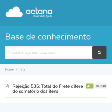
Base de conhecimento
Pesquisar
por
Home
frete
Rejeição 535: Total do Frete difere
0
540
do somatório dos itens