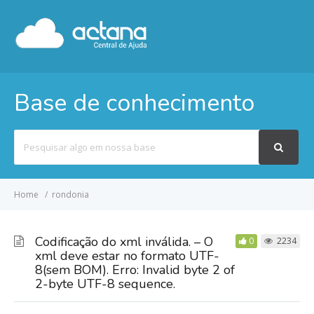
Base de conhecimento
Pesquisar
por
Home
rondonia
Codificação do xml inválida. – O
0
2234
xml deve estar no formato UTF-
8(sem BOM). Erro: Invalid byte 2 of
2-byte UTF-8 sequence.