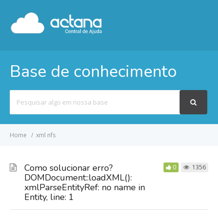
Base de conhecimento
Pesquisar
por
Home
xml nfs
Como solucionar erro?
0
1356
DOMDocument::loadXML():
xmlParseEntityRef: no name in
Entity, line: 1