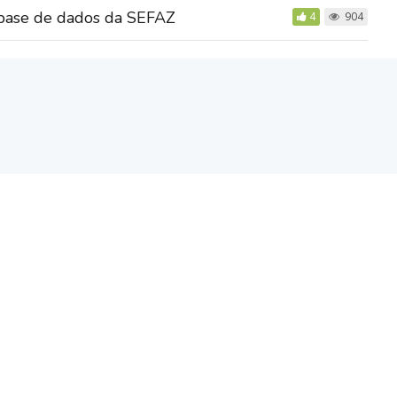
 base de dados da SEFAZ
4
904