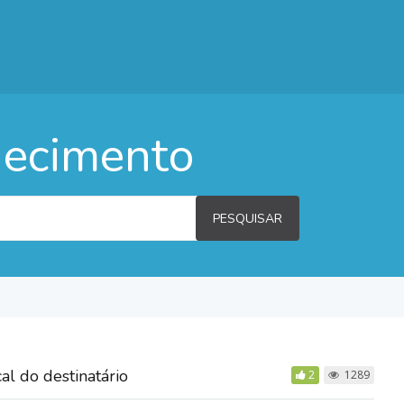
hecimento
PESQUISAR
al do destinatário
2
1289