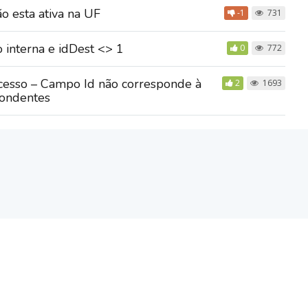
ão esta ativa na UF
-1
731
 interna e idDest <> 1
0
772
cesso – Campo Id não corresponde à
2
1693
pondentes