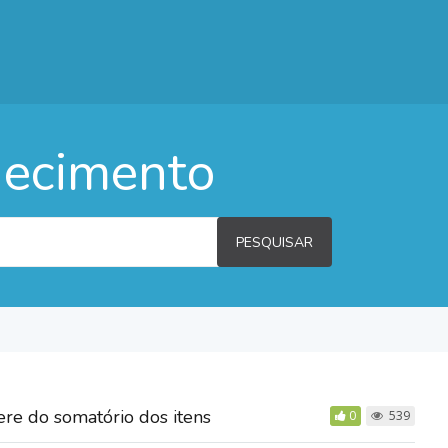
hecimento
PESQUISAR
ere do somatório dos itens
0
539