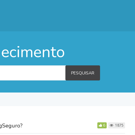
hecimento
PESQUISAR
agSeguro?
6
1875