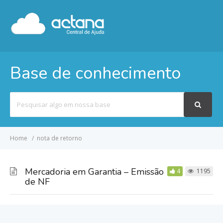
Base de conhecimento
Pesquisar
por
Home
nota de retorno
Mercadoria em Garantia – Emissão
4
1195
de NF