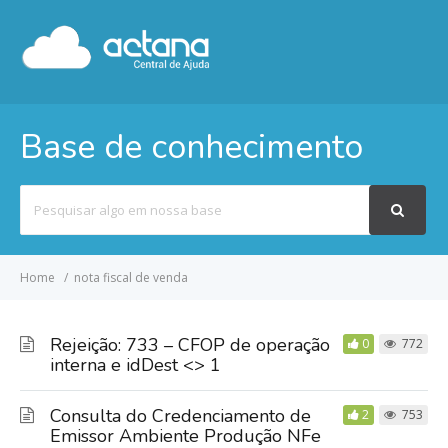
Base de conhecimento
Pesquisar
por
Home
nota fiscal de venda
Rejeição: 733 – CFOP de operação
0
772
interna e idDest <> 1
Consulta do Credenciamento de
2
753
Emissor Ambiente Produção NFe