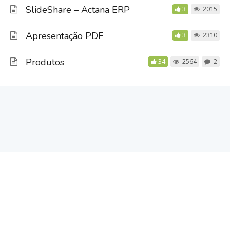
SlideShare – Actana ERP
3
2015
Apresentação PDF
3
2310
Produtos
34
2564
2