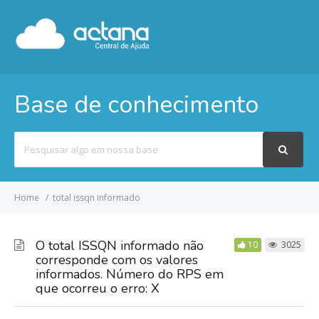
Base de conhecimento
Pesquisar
por
Home
total issqn informado
O total ISSQN informado não
10
3025
corresponde com os valores
informados. Número do RPS em
que ocorreu o erro: X