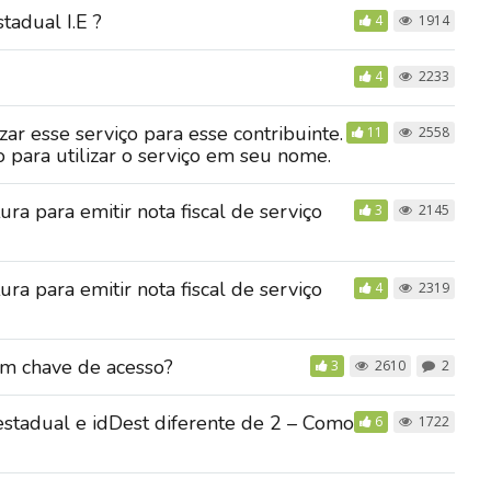
tadual I.E ?
4
1914
4
2233
zar esse serviço para esse contribuinte.
11
2558
ão para utilizar o serviço em seu nome.
ura para emitir nota fiscal de serviço
3
2145
ura para emitir nota fiscal de serviço
4
2319
om chave de acesso?
3
2610
2
estadual e idDest diferente de 2 – Como
6
1722