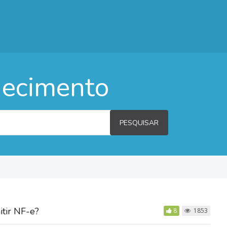
hecimento
PESQUISAR
itir NF-e?
8
1853