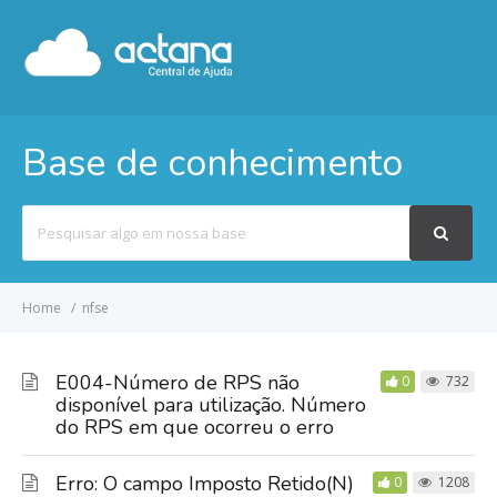
Base de conhecimento
Pesquisar
por
Home
nfse
E004-Número de RPS não
0
732
disponível para utilização. Número
do RPS em que ocorreu o erro
Erro: O campo Imposto Retido(N)
0
1208