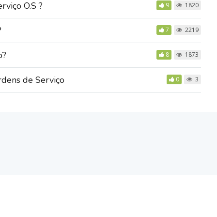
viço O.S ?
9
1820
?
7
2219
o?
8
1873
rdens de Serviço
0
3